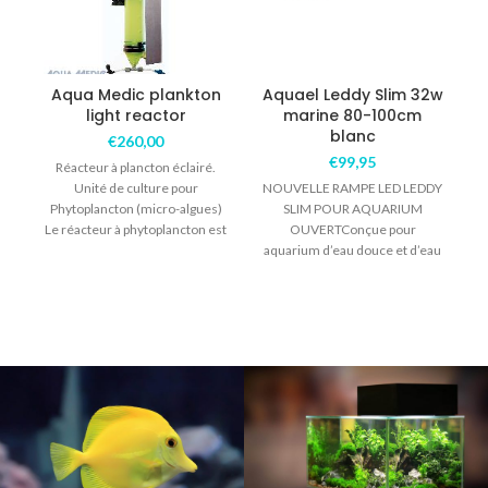
Aqua Medic plankton
Aquael Leddy Slim 32w
light reactor
marine 80-100cm
blanc
€
260,00
€
99,95
Réacteur à plancton éclairé.
P
Unité de culture pour
NOUVELLE RAMPE LED LEDDY
Phytoplancton (micro-algues)
SLIM POUR AQUARIUM
Le réacteur à phytoplancton est
OUVERTConçue pour
un système simple pour la
aquarium d’eau douce et d’eau
de merMARINE émet une
température de