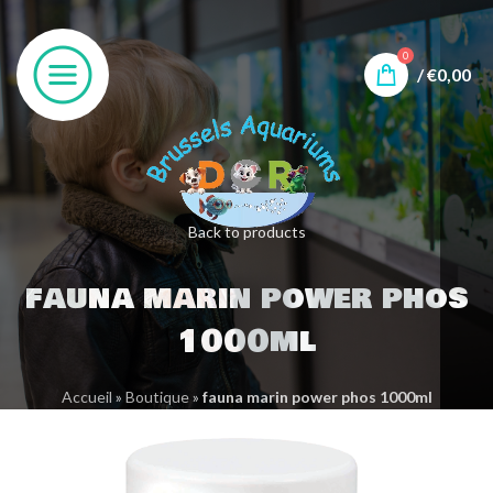
0
/
€
0,00
Back to products
fauna marin power phos
1000ml
Accueil
»
Boutique
»
fauna marin power phos 1000ml