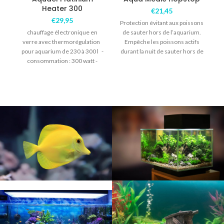
Heater 300
€
21,45
€
29,95
Protection évitant aux poissons
chauffage électronique en
de sauter hors de l’aquarium.
verre avec thermorégulation
Empêche les poissons actifs
pour aquarium de 230 à 300 l -
durant la nuit de sauter hors de
consommation : 300 watt -
longueur : 36cm -précision