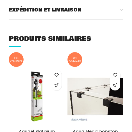
EXPÉDITION ET LIVRAISON
PRODUITS SIMILAIRES
SUR
SUR
COMMANDE
COMMANDE
COM
Aquael Platinium
Aqua Medic hopstop