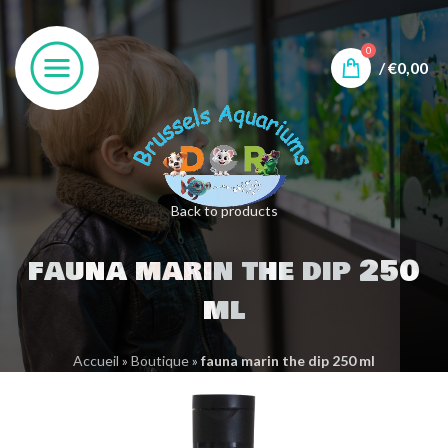
0
/
€
0,00
Back to products
fauna marin the dip 250
ml
Accueil
»
Boutique
»
fauna marin the dip 250 ml