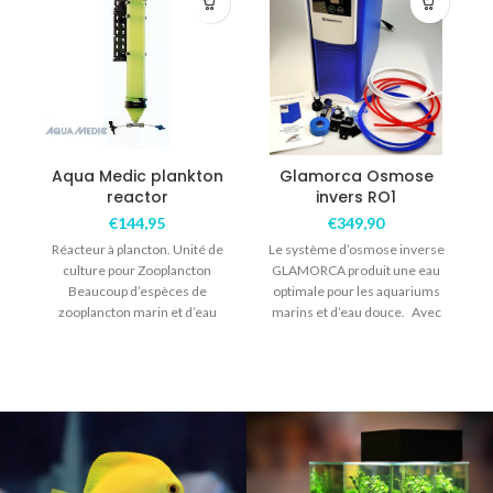
Aqua Medic plankton
Glamorca Osmose
reactor
invers RO1
€
144,95
€
349,90
Réacteur à plancton. Unité de
Le système d’osmose inverse
culture pour Zooplancton
GLAMORCA produit une eau
Beaucoup d’espèces de
optimale pour les aquariums
c
zooplancton marin et d’eau
marins et d’eau douce. Avec
douce peuvent être cultivées
filtre de
dans