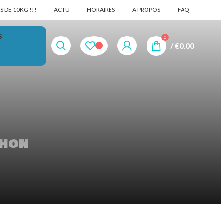
 DE 10KG !!!
ACTU
HORAIRES
A PROPOS
FAQ
S
0
/
€
0,00
thon