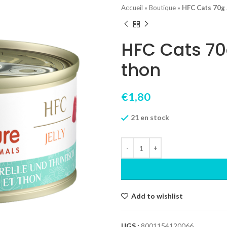
Accueil
»
Boutique
»
HFC Cats 70g J
HFC Cats 70g
thon
€
1,80
21 en stock
Add to wishlist
UGS :
8001154120066