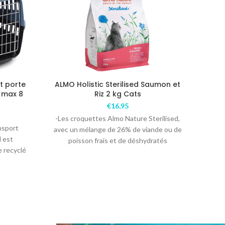
t porte
ALMO Holistic Sterilised Saumon et
AL
 max 8
Riz 2 kg Cats
€
16,95
-Les croquettes Almo Nature Sterilised,
-La 
nsport
avec un mélange de 26% de viande ou de
Life
l est
poisson frais et de déshydratés
26%
e recyclé
d’animaux,