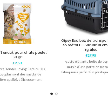
Gipsy Eco box de transpor
en métal L – 58x38x38 cm
kg bleu
ft snack pour chats poulet
€
27,95
50 gr
-cette élégante boîte de tra
€
2,50
munie d’une porte en méta
cks Tender Loving Care ou TLC
fabriquée à partir d’un plastiqu
uvoplus sont des snacks de
et est donc
ière qualité, délicieusement
endres et savoureux pour