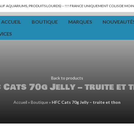
SAUF AQUARIUMS, PRODUITS LOURDS) – !!! FRANCE UNIQUEMENT COLIS DE MOINS
ACCUEIL
BOUTIQUE
MARQUES
NOUVEAUTÉ
VICES
Back to products
 Cats 70g Jelly – truite et 
Accueil
»
Boutique
»
HFC Cats 70g Jelly – truite et thon