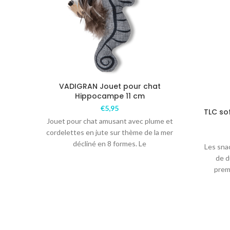
VADIGRAN Jouet pour chat
Hippocampe 11 cm
€
5,95
TLC so
Jouet pour chat amusant avec plume et
cordelettes en jute sur thème de la mer
décliné en 8 formes. Le
Les sna
de d
prem
t