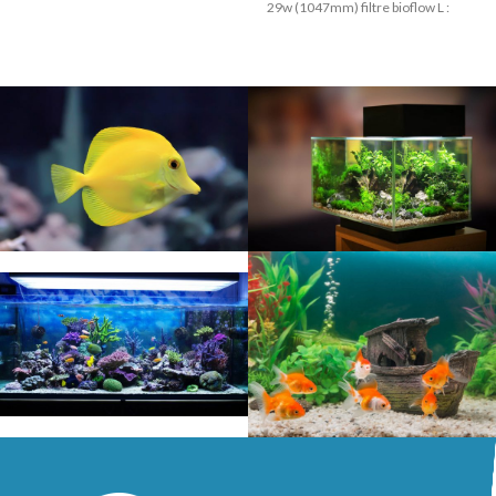
29w (1047mm) filtre bioflow L :