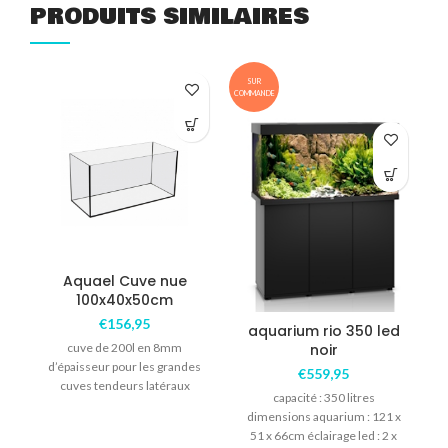
PRODUITS SIMILAIRES
SUR
COMMANDE
Aquael Cuve nue
100x40x50cm
€
156,95
aquarium rio 350 led
cuve de 200l en 8mm
noir
d’épaisseur pour les grandes
€
559,95
cuves tendeurs latéraux
capacité : 350 litres
dimensions aquarium : 121 x
51 x 66cm éclairage led : 2 x