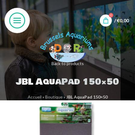
0
/
€
0,00
Back to products
JBL AquaPad 150×50
Accueil
»
Boutique
»
JBL AquaPad 150×50