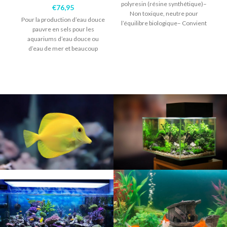
polyresin (résine synthétique)–
€
76,95
Non toxique, neutre pour
Pour la production d’eau douce
l’équilibre biologique– Convient
pauvre en sels pour les
pour l’eau douce – Couleur
aquariums d’eau douce ou
unique, de
d’eau de mer et beaucoup
d’autres