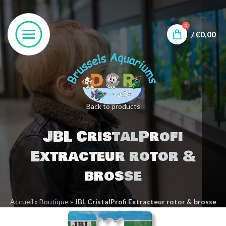
0
/
€
0,00
Back to products
JBL CristalProfi
Extracteur rotor &
brosse
Accueil
»
Boutique
»
JBL CristalProfi Extracteur rotor & brosse