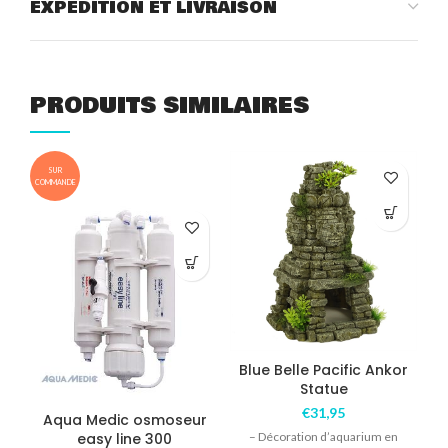
EXPÉDITION ET LIVRAISON
PRODUITS SIMILAIRES
SUR
COMMANDE
COM
Blue Belle Pacific Ankor
Statue
€
31,95
Aqua Medic osmoseur
A
easy line 300
– Décoration d’aquarium en