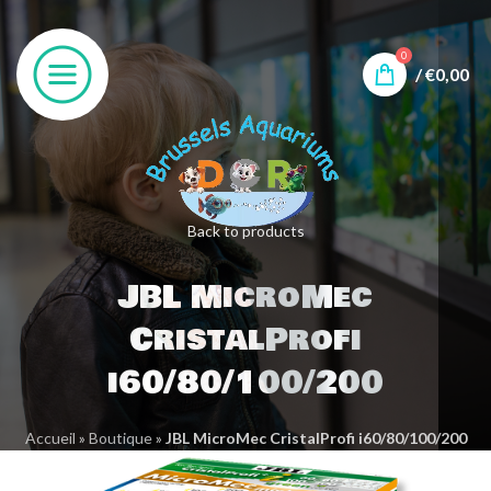
0
/
€
0,00
Back to products
JBL MicroMec
CristalProfi
i60/80/100/200
Accueil
»
Boutique
»
JBL MicroMec CristalProfi i60/80/100/200