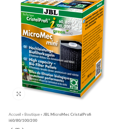
Click to enlarge
Accueil
»
Boutique
»
JBL MicroMec CristalProfi
i60/80/100/200