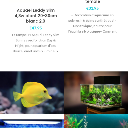
temple
€
31,95
Aquael Leddy Slim
4,8w plant 20-30cm
– Décoration d’aquarium en
blanc 2.0
polyresin (résine synthétique)–
Non toxique, neutre pour
€
47,95
P
l’équilibre biologique– Convient
La rampe LED Aquel Leddy Slim
pour l’eau douce – Couleur
Sunny avec fonction Day &
unique, de
Night, pour aquarium d’eau
douce, émet un flux lumineux