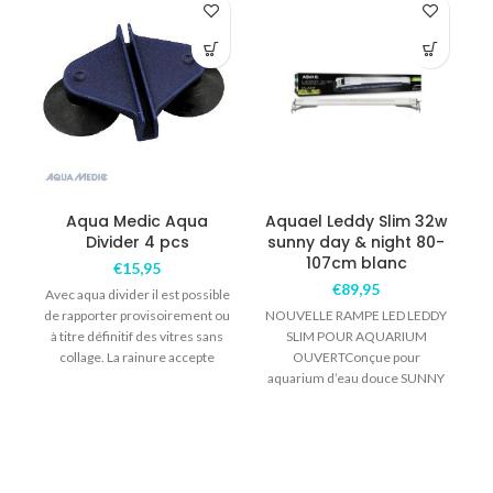
COM
Aqua Medic Aqua
Aquael Leddy Slim 32w
Divider 4 pcs
sunny day & night 80-
107cm blanc
€
15,95
€
89,95
Avec aqua divider il est possible
de rapporter provisoirement ou
NOUVELLE RAMPE LED LEDDY
à titre définitif des vitres sans
SLIM POUR AQUARIUM
collage. La rainure accepte
OUVERTConçue pour
aquarium d’eau douce SUNNY
p
émet une température de
couleur de 6500°k similaire