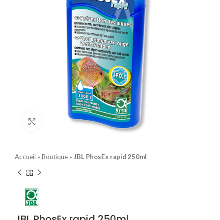
Click to enlarge
Accueil
»
Boutique
»
JBL PhosEx rapid 250ml
JBL PhosEx rapid 250ml