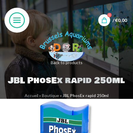
0
/
€
0,00
Back to products
JBL PhosEx rapid 250ml
Accueil
»
Boutique
»
JBL PhosEx rapid 250ml