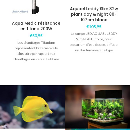
Aquael Leddy Slim 32w
B
plant day & night 80-
107cm blanc
Aqua Medic résistance
€
105,95
en titane 200W
La rampe LED AQUAEL LEDDY
p
€
50,95
Slim PLANT noire, pour
Les chauffages Titanium
aquarium d’eau douce, diffuse
l
représentent l’alternative la
un flux lumineux de type
plus sûre par rapport aux
horticole ayant
chauffages en verre. Le titane
résiste à l’eau de