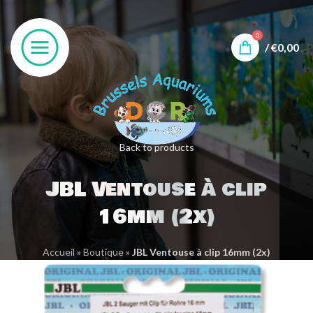
0
/
€
0,00
Back to products
JBL Ventouse à clip
16mm (2x)
Accueil
»
Boutique
»
JBL Ventouse à clip 16mm (2x)