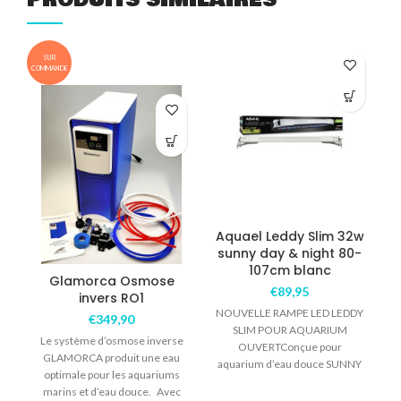
SUR
COMMANDE
Aquael Leddy Slim 32w
sunny day & night 80-
107cm blanc
Glamorca Osmose
€
89,95
invers RO1
A
NOUVELLE RAMPE LED LEDDY
d
€
349,90
SLIM POUR AQUARIUM
Le système d’osmose inverse
OUVERTConçue pour
GLAMORCA produit une eau
aquarium d’eau douce SUNNY
optimale pour les aquariums
émet une température de
marins et d’eau douce. Avec
couleur de 6500°k similaire