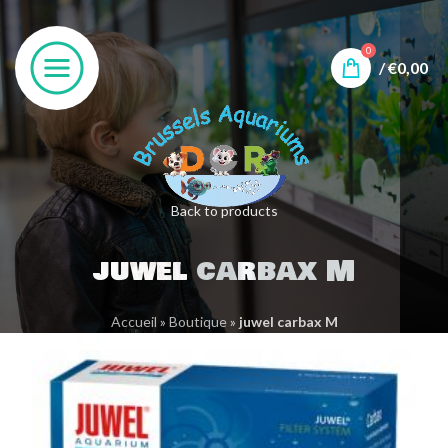
0
/
€
0,00
Back to products
juwel carbax M
Accueil
»
Boutique
»
juwel carbax M