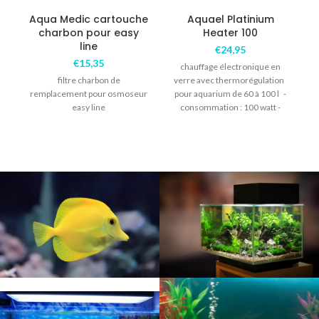
Aqua Medic cartouche
Aquael Platinium
charbon pour easy
Heater 100
line
€
24,95
€
15,35
chauffage électronique en
filtre charbon de
verre avec thermorégulation
remplacement pour osmoseur
pour aquarium de 60 à 100 l -
easy line
consommation : 100 watt -
longueur : 24.5cm