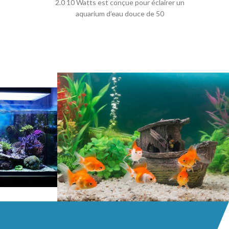
2.0 10 Watts est conçue pour éclairer un
a
aquarium d’eau douce de 50
aq