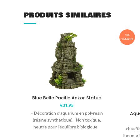
PRODUITS SIMILAIRES
SUR
COMMANDE
Blue Belle Pacific Ankor Statue
€
31,95
– Décoration d’aquarium en polyresin
Aqua
(résine synthétique)– Non toxique,
neutre pour l’équilibre biologique–
chauff
Convient pour l’eau douce – Couleur
thermoré