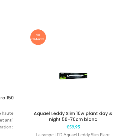
SUR
SUR
COMMANDE
COMMANDE
ro 150
e haute
Aquael Leddy Slim 10w plant day &
Aqu
night 50-70cm blanc
et anti-
ation :
€
59,95
La rampe LED Aquael Leddy Slim Plant
La 