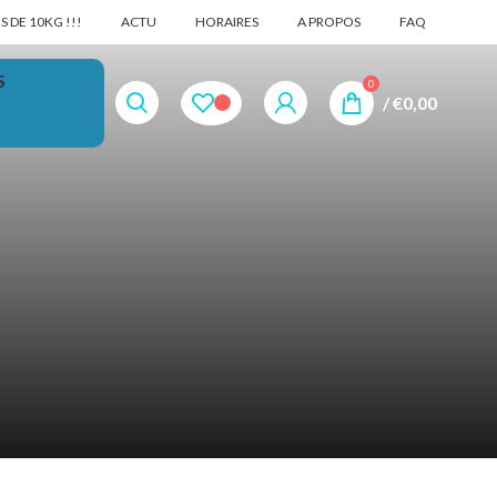
 DE 10KG !!!
ACTU
HORAIRES
A PROPOS
FAQ
S
0
/
€
0,00