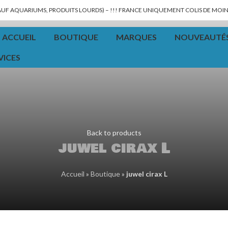
SAUF AQUARIUMS, PRODUITS LOURDS) – !!! FRANCE UNIQUEMENT COLIS DE MOINS
ACCUEIL
BOUTIQUE
MARQUES
NOUVEAUTÉ
VICES
Back to products
juwel cirax L
Accueil
»
Boutique
»
juwel cirax L