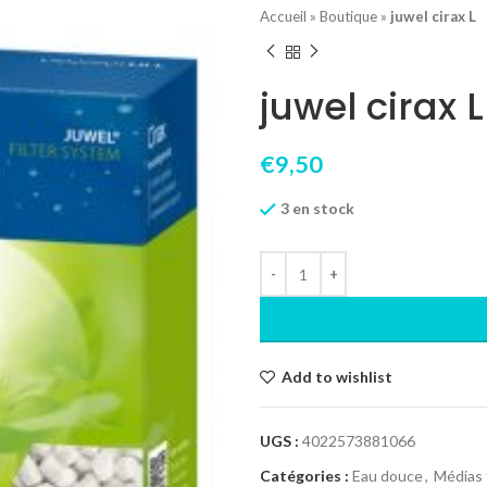
Accueil
»
Boutique
»
juwel cirax L
juwel cirax L
€
9,50
3 en stock
Add to wishlist
UGS :
4022573881066
Catégories :
Eau douce
,
Médias f