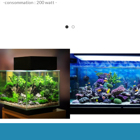
l -consommation : 200 watt -
longueur