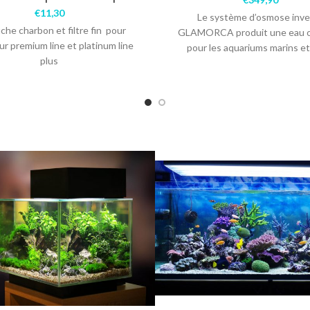
€
11,30
Le système d’osmose inve
che charbon et filtre fin pour
GLAMORCA produit une eau o
r premium line et platinum line
pour les aquariums marins et
plus
douce. Avec filtre de