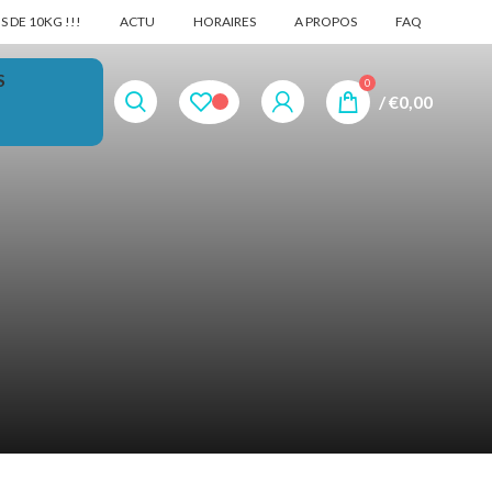
 DE 10KG !!!
ACTU
HORAIRES
A PROPOS
FAQ
S
0
/
€
0,00