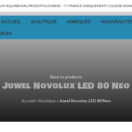
SAUF AQUARIUMS, PRODUITS LOURDS) – !!! FRANCE UNIQUEMENT COLIS DE MOINS
ACCUEIL
BOUTIQUE
MARQUES
NOUVEAUTÉ
VICES
Back to products
Juwel Novolux LED 80 Neo
Accueil
»
Boutique
»
Juwel Novolux LED 80 Neo