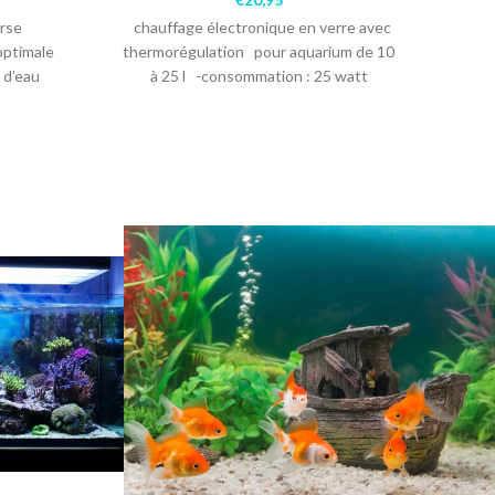
rse
chauffage électronique en verre avec
La 
ptimale
thermorégulation pour aquarium de 10
a
 d’eau
à 25 l -consommation : 25 watt
aq