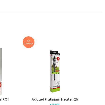
SUR
SUR
COMMANDE
COMMANDE
s RO1
Aquael Platinium Heater 25
Aqu
€
20,95