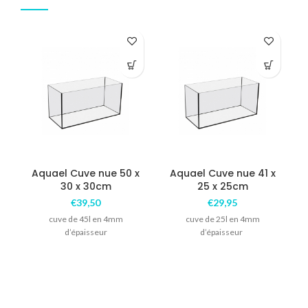
COM
Aquael Cuve nue 50 x
Aquael Cuve nue 41 x
30 x 30cm
25 x 25cm
€
39,50
€
29,95
cuve de 45l en 4mm
cuve de 25l en 4mm
d’épaisseur
d’épaisseur