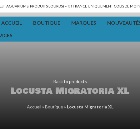
SAUF AQUARIUMS, PRODUITS LOURDS) – !!! FRANCE UNIQUEMENT COLIS DE MOINS
ACCUEIL
BOUTIQUE
MARQUES
NOUVEAUTÉ
VICES
Back to products
Locusta Migratoria XL
Accueil
»
Boutique
»
Locusta Migratoria XL