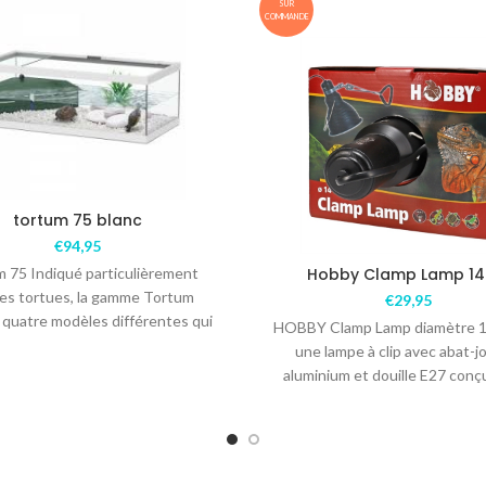
SUR
COMMANDE
tortum 75 blanc
€
94,95
 75 Indiqué particulièrement
Hobby Clamp Lamp 1
les tortues, la gamme Tortum
€
29,95
quatre modèles différentes qui
HOBBY Clamp Lamp diamètre 1
nent les éléments nécessaires
une lampe à clip avec abat-j
à
aluminium et douille E27 conç