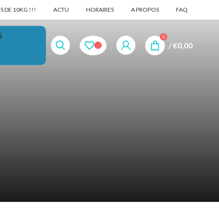
 DE 10KG !!!
ACTU
HORAIRES
A PROPOS
FAQ
S
0
/
€
0,00