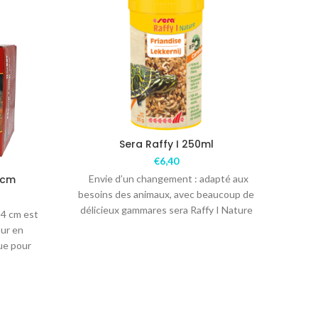
Sera Raffy I 250ml
€
6,40
4cm
Envie d’un changement : adapté aux
Env
besoins des animaux, avec beaucoup de
beso
délicieux gammares sera Raffy I Nature
déli
4 cm est
est une friandise
our en
ue pour