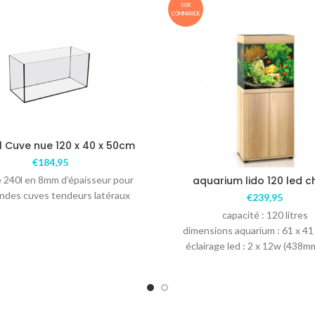
SUR
COMMANDE
 Cuve nue 120 x 40 x 50cm
€
184,95
 240l en 8mm d’épaisseur pour
aquarium lido 120 led 
andes cuves tendeurs latéraux
€
239,95
capacité : 120 litres
dimensions aquarium : 61 x 41
éclairage led : 2 x 12w (438mm
bioflow M : comprenant les m
filtrantes