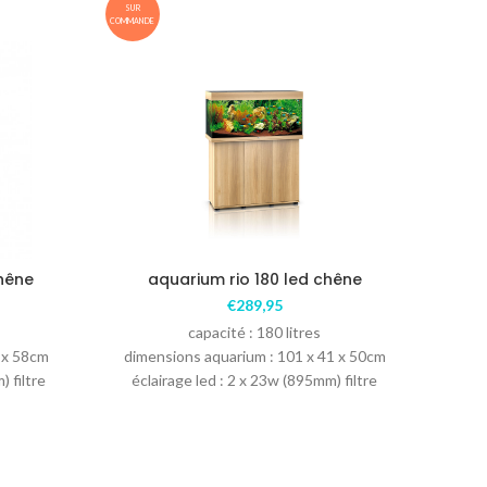
SUR
SUR
COMMANDE
COMMANDE
chêne
aquarium rio 180 led chêne
a
€
289,95
capacité : 180 litres
 x 58cm
dimensions aquarium : 101 x 41 x 50cm
dime
) filtre
éclairage led : 2 x 23w (895mm) filtre
écla
atières
bioflow m