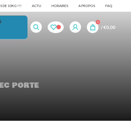
 DE 10KG !!!
ACTU
HORAIRES
A PROPOS
FAQ
S
0
/
€
0,00
ec porte