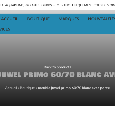
SAUF AQUARIUMS, PRODUITS LOURDS) – !!! FRANCE UNIQUEMENT COLIS DE MOINS
ACCUEIL
BOUTIQUE
MARQUES
NOUVEAUTÉ
VICES
Back to products
juwel primo 60/70 blanc av
Accueil
»
Boutique
»
meuble juwel primo 60/70 blanc avec porte