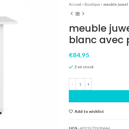
Accueil
»
Boutique
»
meuble juwel 
meuble juwe
blanc avec 
€
84,95
2 en stock
Add to wishlist
UGS :
4022573500646