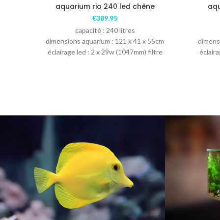
aquarium rio 240 led chêne
aqu
€
389,95
capacité : 240 litres
dimensions aquarium : 121 x 41 x 55cm
dimens
éclairage led : 2 x 29w (1047mm) filtre
éclaira
bioflow m
bioflo