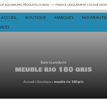
SAUF AQUARIUMS, PRODUITS LOURDS) – !!! FRANCE UNIQUEMENT COLIS DE MOINS
ACCUEIL
BOUTIQUE
MARQUES
NOUVEAUTÉ
VICES
Back to products
meuble rio 180 gris
Accueil
»
Boutique
»
meuble rio 180 gris