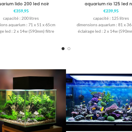
arium lido 200 led noir
aquarium rio 125 led n
€
359,95
€
239,95
capacité : 200 litres
capacité : 125 litres
ions aquarium : 71 x 51 x 65cm
dimensions aquarium : 81 x 36
ge led : 2 x 14w (590mm) filtre
éclairage led : 2 x 14w (590mm
w M : comprenant les matières
bioflow m
filtrantes