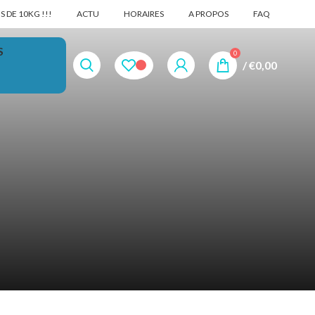
 DE 10KG !!!
ACTU
HORAIRES
A PROPOS
FAQ
S
0
/
€
0,00