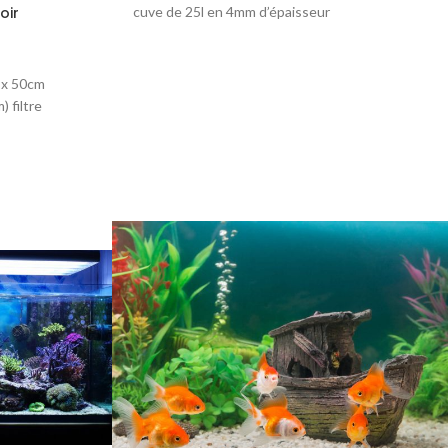
oir
cuve de 25l en 4mm d’épaisseur
cuve
les
 x 50cm
) filtre