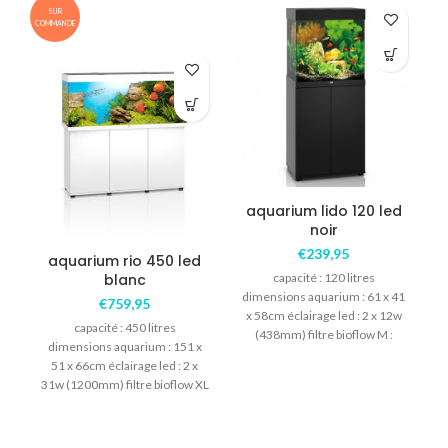
SUR
COMMANDE
COM
aquarium lido 120 led
noir
€
239,95
aquarium rio 450 led
blanc
capacité : 120 litres
dimensions aquarium : 61 x 41
€
759,95
x 58cm éclairage led : 2 x 12w
capacité : 450 litres
(438mm) filtre bioflow M :
dimensions aquarium : 151 x
comprenant les matières
51 x 66cm éclairage led : 2 x
filtrantes
31w (1200mm) filtre bioflow XL
2