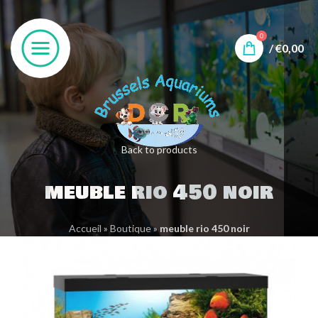
0
/
€
0,00
Back to products
meuble rio 450 noir
Accueil
»
Boutique
»
meuble rio 450 noir