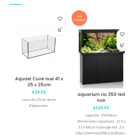
SUR
COMMANDE
COM
Aquael Cuve nue 41 x
25 x 25cm
€
29,95
aquarium rio 350 led
cuve de 25l en 4mm
noir
d’épaisseur
€
559,95
capacité : 350 litres
dimensions aquarium : 121 x
51 x 66cm éclairage led : 2 x
29w (1047mm) filtre bioflow L :