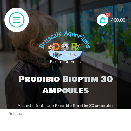
0
/
€
0,00
Back to products
Prodibio Bioptim 30
ampoules
Accueil
»
Boutique
»
Prodibio Bioptim 30 ampoules
Sold out