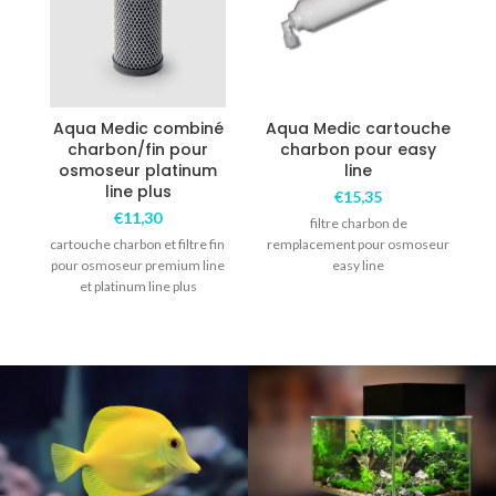
Aqua Medic combiné
Aqua Medic cartouche
charbon/fin pour
charbon pour easy
osmoseur platinum
line
line plus
€
15,35
€
11,30
filtre charbon de
cartouche charbon et filtre fin
remplacement pour osmoseur
pour osmoseur premium line
easy line
et platinum line plus