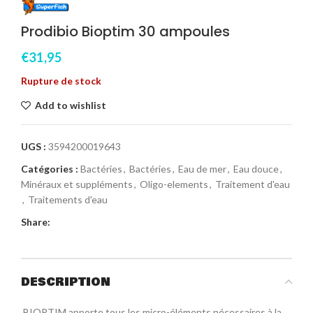
Prodibio Bioptim 30 ampoules
€
31,95
Rupture de stock
Add to wishlist
UGS :
3594200019643
Catégories :
Bactéries
,
Bactéries
,
Eau de mer
,
Eau douce
,
Minéraux et suppléments
,
Oligo-elements
,
Traitement d'eau
,
Traitements d'eau
Share:
DESCRIPTION
BIOPTIM apporte tous les micro-éléments nécessaires à la