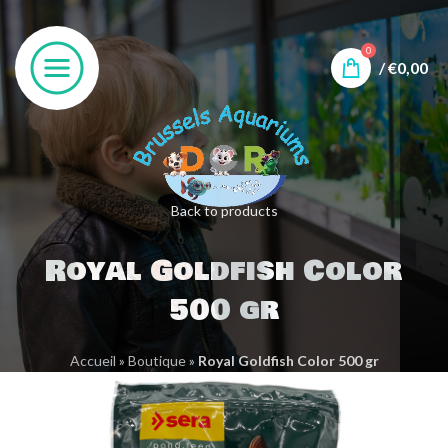
0
/
€
0,00
Back to products
Royal Goldfish Color
500 gr
Accueil
»
Boutique
»
Royal Goldfish Color 500 gr