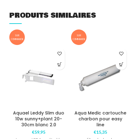
PRODUITS SIMILAIRES
SUR
SUR
COMMANDE
COMMANDE
B
Aquael Leddy Slim duo
Aqua Medic cartouche
10w sunny+plant 20-
charbon pour easy
30cm blanc 2.0
line
p
€
59,95
€
15,35
l