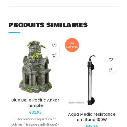
PRODUITS SIMILAIRES
SUR
COMMANDE
Blue Belle Pacific Ankor
A
temple
€
31,95
Aqua Medic résistance
– Décoration d’aquarium en
en titane 100W
polyresin (résine synthétique)–
€
47,95