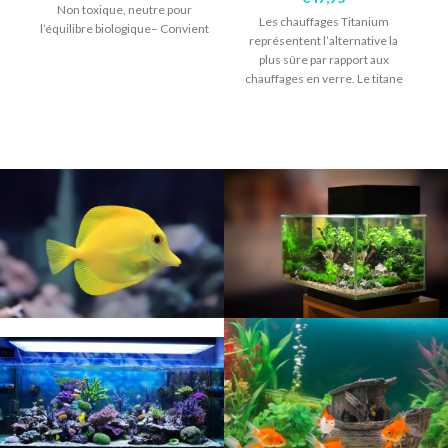
Non toxique, neutre pour
Les chauffages Titanium
l’équilibre biologique– Convient
a
représentent l’alternative la
pour l’eau douce – Couleur
plus sûre par rapport aux
unique, de
chauffages en verre. Le titane
résiste à l’eau de