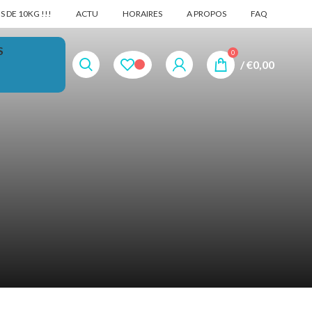
 DE 10KG !!!
ACTU
HORAIRES
A PROPOS
FAQ
S
0
/
€
0,00