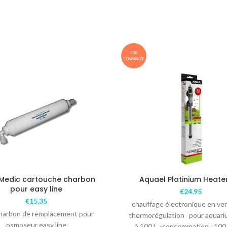
SUR
COMMANDE
Medic cartouche charbon
Aquael Platinium Heate
pour easy line
€
24,95
€
15,35
chauffage électronique en ver
 charbon de remplacement pour
thermorégulation pour aquari
osmoseur easy line
à 100 l -consommation : 100