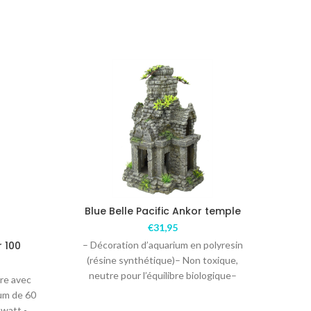
SUR
COMMANDE
Blue Belle Pacific Ankor temple
€
31,95
r 100
– Décoration d’aquarium en polyresin
Aqu
(résine synthétique)– Non toxique,
neutre pour l’équilibre biologique–
re avec
Convient pour l’eau douce – Couleur
La 
um de 60
unique, de
a
 watt -