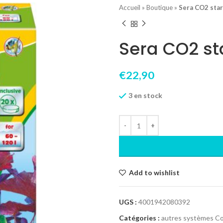
Accueil
»
Boutique
»
Sera CO2 star
Sera CO2 st
€
22,90
3 en stock
Add to wishlist
UGS :
4001942080392
Catégories :
autres systèmes C