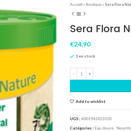
Accueil
»
Boutique
»
Sera Flora Na
Sera Flora 
€
24,90
3 en stock
Add to wishlist
UGS :
4001942453103
Catégories :
Eau douce
,
Nourrit