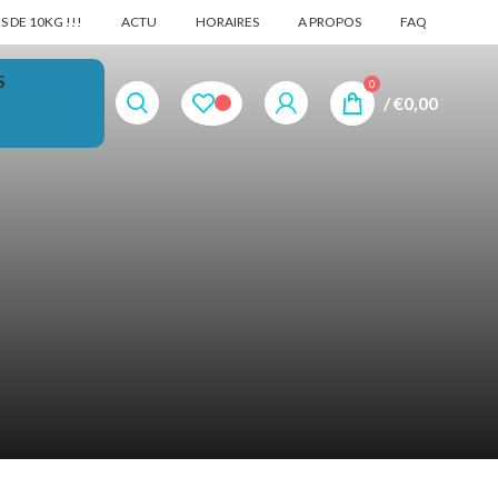
 DE 10KG !!!
ACTU
HORAIRES
A PROPOS
FAQ
S
0
/
€
0,00