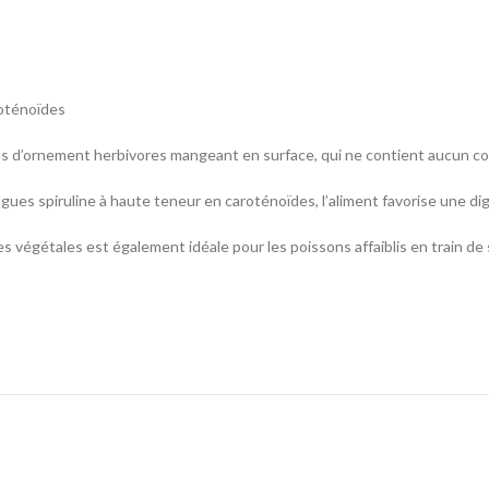
roténoïdes
ons d’ornement herbivores mangeant en surface, qui ne contient aucun co
algues spiruline à haute teneur en caroténoïdes, l’aliment favorise une di
 végétales est également idéale pour les poissons affaiblis en train de s