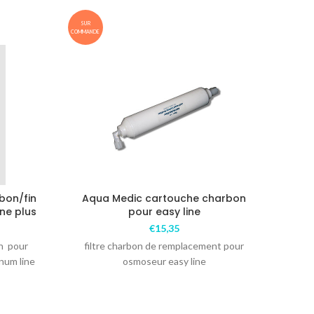
SUR
COMMANDE
Aqua
bon/fin
Aqua Medic cartouche charbon
Pour
ne plus
pour easy line
en s
€
15,35
ou 
in pour
filtre charbon de remplacement pour
num line
osmoseur easy line