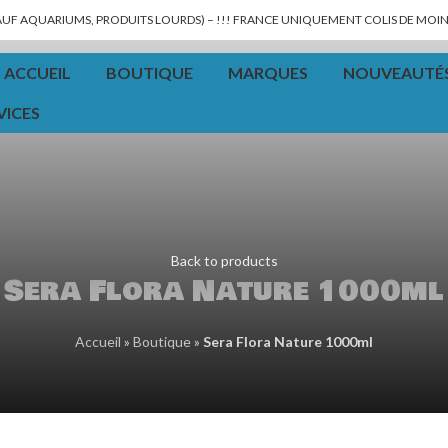
SAUF AQUARIUMS, PRODUITS LOURDS) – !!! FRANCE UNIQUEMENT COLIS DE MOINS
ACCUEIL
BOUTIQUE
MARQUES
NOUVEAUTÉ
VICES
Back to products
Sera Flora Nature 1000ml
Accueil
»
Boutique
»
Sera Flora Nature 1000ml