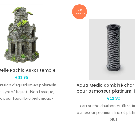
SUR
COMMANDE
Belle Pacific Ankor temple
€
31,95
ration d’aquarium en polyresin
Aqua Medic combiné char
pour osmoseur platinum li
ne synthétique)– Non toxique,
e pour l’équilibre biologique–
€
11,30
nt pour l’eau douce – Couleur
cartouche charbon et filtre f
unique, de
osmoseur premium line et plati
plus