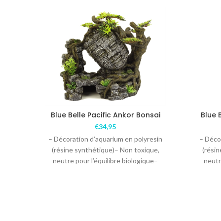
Blue Belle Pacific Ankor Bonsai
Blue 
€
34,95
– Décoration d’aquarium en polyresin
– Déco
(résine synthétique)– Non toxique,
(rési
neutre pour l’équilibre biologique–
neutr
Convient pour l’eau douce – Couleur
Convie
unique, de