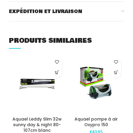
EXPÉDITION ET LIVRAISON
PRODUITS SIMILAIRES
COM
Aquael Leddy Slim 32w
Aquael pompe à air
sunny day & night 80-
Oxypro 150
107cm blanc
€
43,95