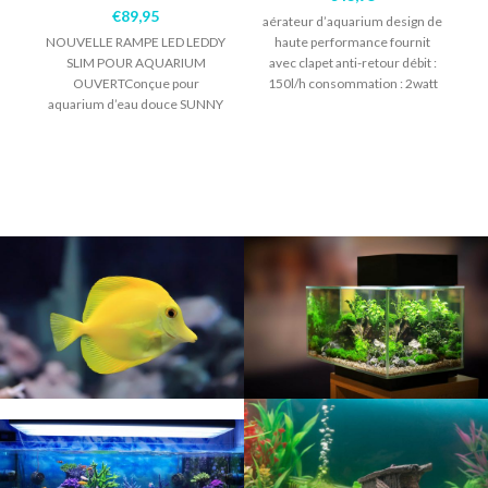
A
€
89,95
aérateur d’aquarium design de
NOUVELLE RAMPE LED LEDDY
haute performance fournit
SLIM POUR AQUARIUM
avec clapet anti-retour débit :
OUVERTConçue pour
150l/h consommation : 2watt
aquarium d’eau douce SUNNY
émet une température de
couleur de 6500°k similaire