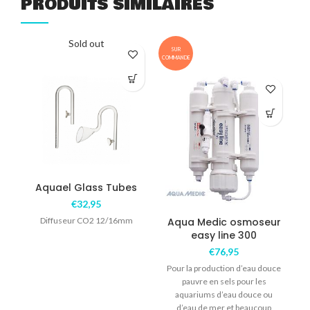
PRODUITS SIMILAIRES
Sold out
SUR
COMMANDE
COM
Aquael Glass Tubes
€
32,95
Diffuseur CO2 12/16mm
Aqua Medic osmoseur
A
easy line 300
€
76,95
Pour la production d’eau douce
pauvre en sels pour les
aquariums d’eau douce ou
r
d’eau de mer et beaucoup