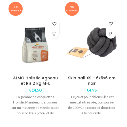
SUR
SUR
COMMANDE
COMMANDE
COM
ALMO Holistic Agneau
Skip ball XS – 6x6x6 cm
et Riz 2 kg M-L
noir
€
14,50
€
4,95
La gamme de croquettes
-Le jouet pour chiens Skip est
Holistic Maintenance, basées
une balle tressée, composée
sur un mélange de viande ou de
de 100 % de coton, et donc tout
s
poisson frais (26%) et de
à fait durable.
déshydratés