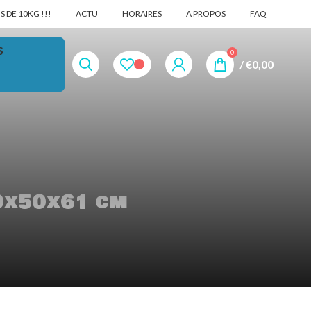
 DE 10KG !!!
ACTU
HORAIRES
A PROPOS
FAQ
S
0
/
€
0,00
00x50x61 cm