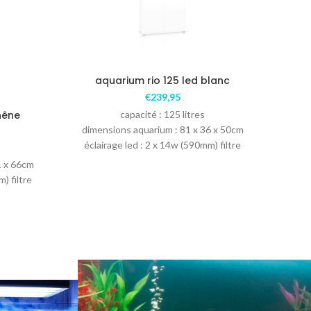
aquarium rio 125 led blanc
€
239,95
hêne
capacité : 125 litres
dimensions aquarium : 81 x 36 x 50cm
éclairage led : 2 x 14w (590mm) filtre
bioflow m
1 x 66cm
dime
) filtre
écl