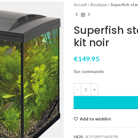
Accueil
»
Boutique
»
Superfish star
Superfish st
kit noir
€
149,95
Sur commande
Add to wishlist
UGS :
8715897165979