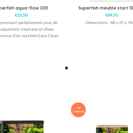
perfish aqua-flow 300
Superfish meuble start 10
€
33,50
€
84,95
 convenant parfaitement pour de
Dimensions : 68 x 35 x 7
 aquariums tropicaux et d’eau
pourvus d’un système Easy Clean
our un nettoyage facile.
SUR
COMMANDE