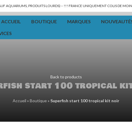
SAUF AQUARIUMS, PRODUITS LOURDS) – !!! FRANCE UNIQUEMENT COLIS DE MOINS
ACCUEIL
BOUTIQUE
MARQUES
NOUVEAUTÉ
VICES
Back to products
fish start 100 tropical ki
Accueil
»
Boutique
»
Superfish start 100 tropical kit noir