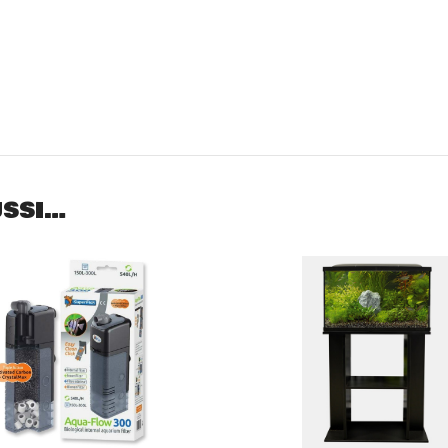
USSI…