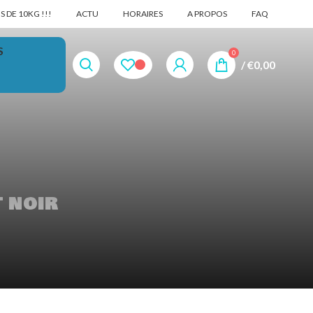
 DE 10KG !!!
ACTU
HORAIRES
A PROPOS
FAQ
S
0
/
€
0,00
t noir