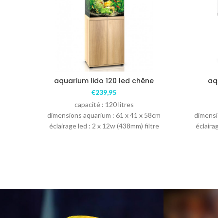
aquarium lido 120 led chêne
aq
€
239,95
capacité : 120 litres
dimensions aquarium : 61 x 41 x 58cm
dimensi
éclairage led : 2 x 12w (438mm) filtre
éclaira
bioflow M : comprenant les matières
filtrantes