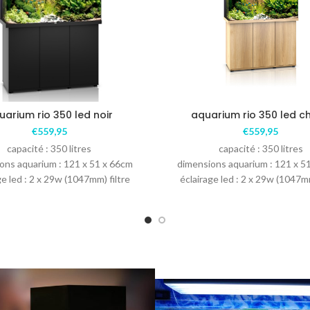
uarium rio 350 led noir
aquarium rio 350 led c
€
559,95
€
559,95
capacité : 350 litres
capacité : 350 litres
ons aquarium : 121 x 51 x 66cm
dimensions aquarium : 121 x 5
ge led : 2 x 29w (1047mm) filtre
éclairage led : 2 x 29w (1047mm
bioflow L :
bioflow L :