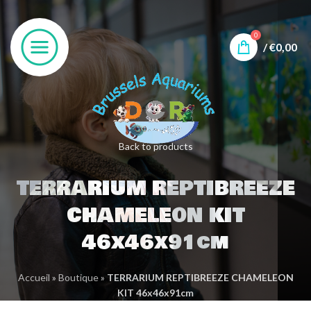
0
/
€
0,00
Back to products
TERRARIUM REPTIBREEZE
CHAMELEON KIT
46x46x91cm
Accueil
»
Boutique
»
TERRARIUM REPTIBREEZE CHAMELEON
KIT 46x46x91cm