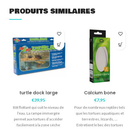
PRODUITS SIMILAIRES
turtle dock large
Calcium bone
€
39,95
€
7,95
Ilôt flottant qui suit le niveau de
Pour de nombreux reptiles tels
l’eau. La rampe immergée
que les tortues aquatiques et
permet aux tortues d’accéder
terrestres, lézards, …
facilement à la zone sèche
Entretient le bec des tortues
Facile à