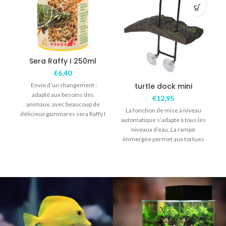
Sera Raffy I 250ml
€
6,40
Envie d’un changement :
turtle dock mini
adapté aux besoins des
€
12,95
animaux, avec beaucoup de
La fonction de mise à niveau
délicieux gammares sera Raffy I
automatique s’adapte à tous les
Nature est une friandise
niveaux d’eau. La rampe
immergée permet aux tortues
d’accéder