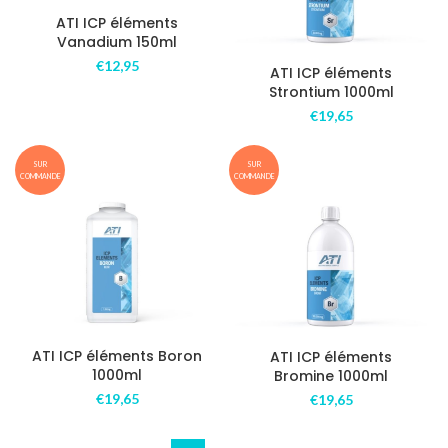
ATI ICP éléments
Vanadium 150ml
€
12,95
ATI ICP éléments
Strontium 1000ml
€
19,65
SUR
SUR
COMMANDE
COMMANDE
ATI ICP éléments Boron
ATI ICP éléments
1000ml
Bromine 1000ml
€
19,65
€
19,65