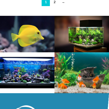
1
2
→