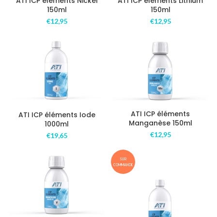
ATI ICP éléments Lithium
ATI ICP éléments Nickel
150ml
150ml
€
12,95
€
12,95
ATI ICP éléments
ATI ICP éléments Iode
Manganèse 150ml
1000ml
€
12,95
€
19,65
SUR
COMMANDE