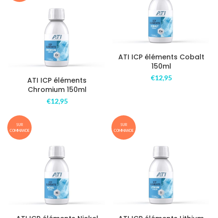
ATI ICP éléments Cobalt
150ml
€
12,95
ATI ICP éléments
Chromium 150ml
€
12,95
SUR
SUR
COMMANDE
COMMANDE