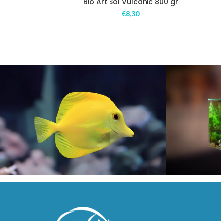
Bio Art Sol Vulcanic 800 gr
€
8,30