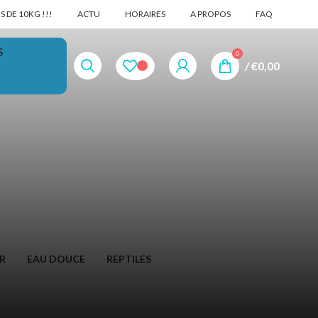
 DE 10KG !!!
ACTU
HORAIRES
A PROPOS
FAQ
S
0
/
€
0,00
R
EAU DOUCE
REPTILES