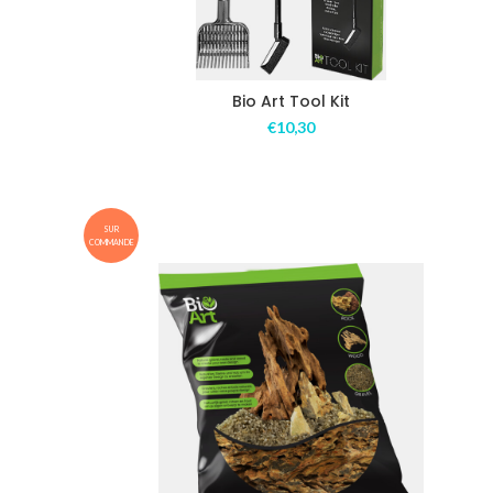
Bio Art Tool Kit
€
10,30
SUR
COMMANDE