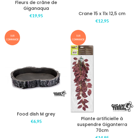
Fleurs de crâne de
Giganaqua
Crane 15 x 11x 12,5 cm
€
19,95
€
12,95
SUR
SUR
COMMANDE
COMMANDE
Food dish M grey
Plante artificielle à
€
6,95
suspendre Giganterra
70cm
€
14,95