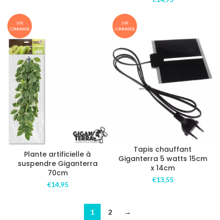
SUR
SUR
COMMANDE
COMMANDE
Tapis chauffant
Plante artificielle à
Giganterra 5 watts 15cm
suspendre Giganterra
x 14cm
70cm
€
13,55
€
14,95
1
2
→