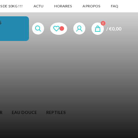
 DE 10KG !!!
ACTU
HORAIRES
A PROPOS
FAQ
S
0
/
€
0,00
R
EAU DOUCE
REPTILES