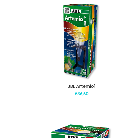
JBL Artemio1
€
36,60