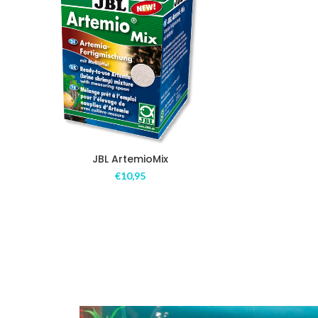
JBL ArtemioMix
€
10,95