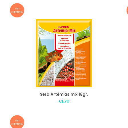
SUR
COMMANDE
Sera Artémias mix 18gr.
€
1,70
SUR
COMMANDE