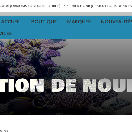
SAUF AQUARIUMS, PRODUITS LOURDS) – !!! FRANCE UNIQUEMENT COLIS DE MOINS
ACCUEIL
BOUTIQUE
MARQUES
NOUVEAUTÉ
VICES
tion de nou
tures