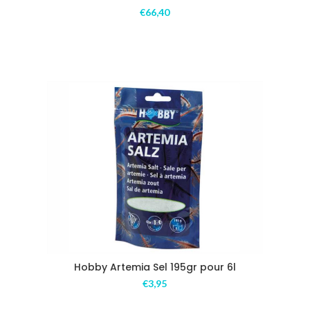
€
66,40
Hobby Artemia Sel 195gr pour 6l
€
3,95