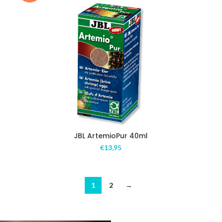
JBL ArtemioPur 40ml
€
13,95
1
2
→