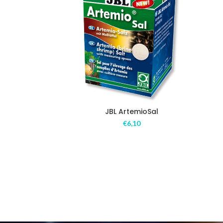
JBL ArtemioSal
€
6,10