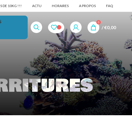
 DE 10KG !!!
ACTU
HORAIRES
A PROPOS
FAQ
S
0
/
€
0,00
rritures