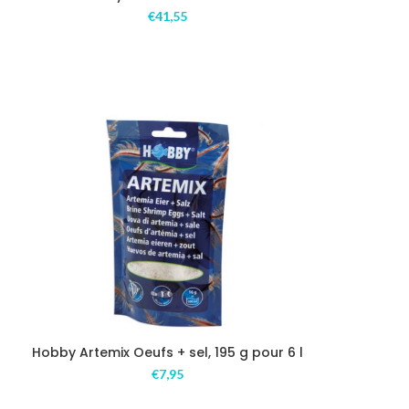
€
41,55
Hobby Artemix Oeufs + sel, 195 g pour 6 l
€
7,95