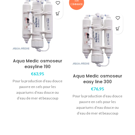
SUR
COMMANDE
COM
Aqua Medic osmoseur
easyline 190
€
63,95
Aqua Medic osmoseur
A
Pour la production d’eau douce
easy line 300
pauvre en sels pour les
€
76,95
aquariums d’eau douce ou
Pour la production d’eau douce
d’eau de mer et beaucoup
pauvre en sels pour les
d’autres
aquariums d’eau douce ou
d’eau de mer et beaucoup
d’autres