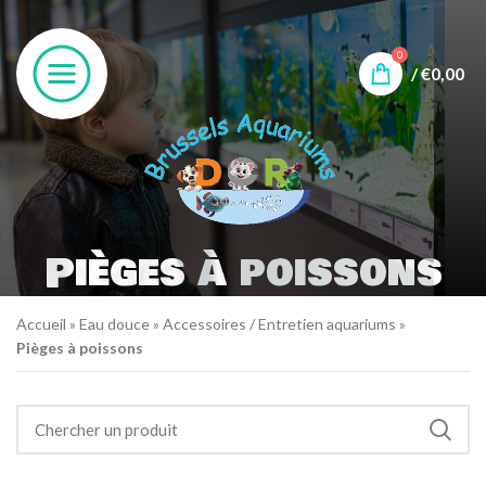
0
/
€
0,00
Pièges à poissons
Accueil
»
Eau douce
»
Accessoires / Entretien aquariums
»
Pièges à poissons