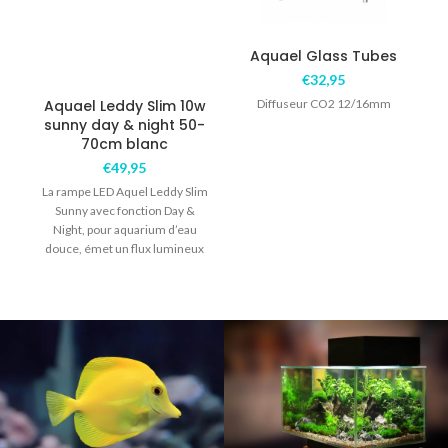
Aquael Glass Tubes
€
32,95
Aquael Leddy Slim 10w
Diffuseur CO2 12/16mm
sunny day & night 50-
70cm blanc
€
49,95
La rampe LED Aquel Leddy Slim
L
Sunny avec fonction Day &
Night, pour aquarium d’eau
douce, émet un flux lumineux