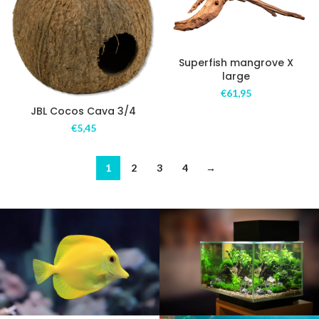
Superfish mangrove X
large
€
61,95
JBL Cocos Cava 3/4
€
5,45
1
2
3
4
→