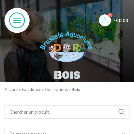
0
/
€
0,00
Bois
Accueil
»
Eau douce
»
Décorations
»
Bois
Toutes les marques