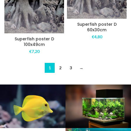
Superfish poster D
60x30cm
€
4,80
Superfish poster D
100x49cm
€
7,20
1
2
3
→