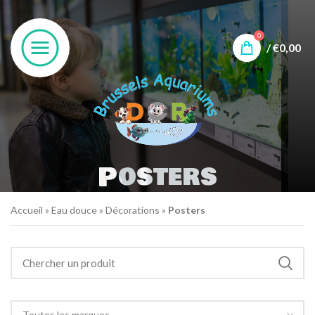
0
/
€
0,00
Posters
Accueil
»
Eau douce
»
Décorations
»
Posters
Toutes les marques