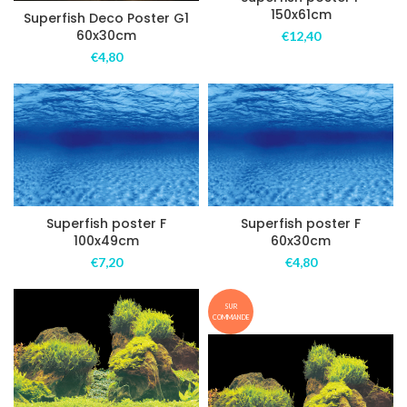
150x61cm
Superfish Deco Poster G1
60x30cm
€
12,40
€
4,80
Superfish poster F
Superfish poster F
100x49cm
60x30cm
€
7,20
€
4,80
SUR
COMMANDE