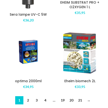
EHEIM SUBSTRAT PRO +
O2XYGEN 1 L
€
35,95
Sera lampe UV-C 5W
€
36,20
optima 2000ml
Eheim biomech 2L
€
34,95
€
33,95
1
2
3
4
…
19
20
21
→