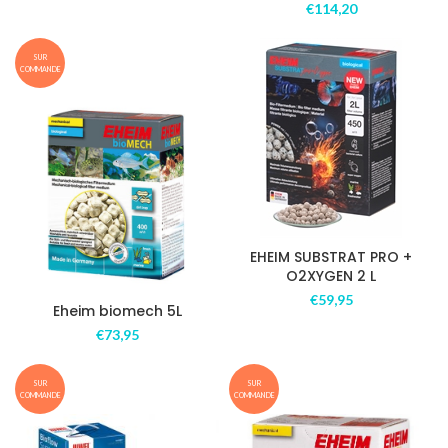
€
114,20
SUR
COMMANDE
EHEIM SUBSTRAT PRO +
O2XYGEN 2 L
€
59,95
Eheim biomech 5L
€
73,95
SUR
SUR
COMMANDE
COMMANDE