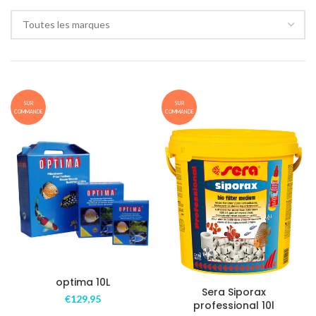
Toutes les marques
SUR
SUR
COMMANDE
COMMANDE
optima 10L
Sera Siporax
€
129,95
professional 10l