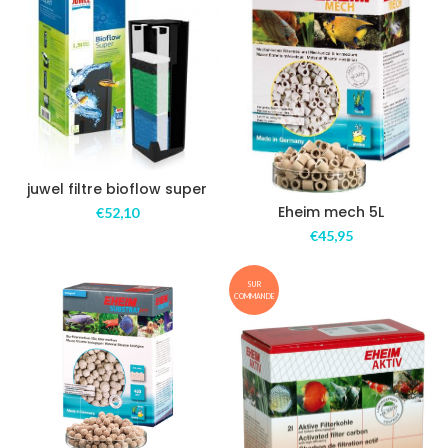
juwel filtre bioflow super
Eheim mech 5L
€
52,10
€
45,95
SUR
COMMANDE