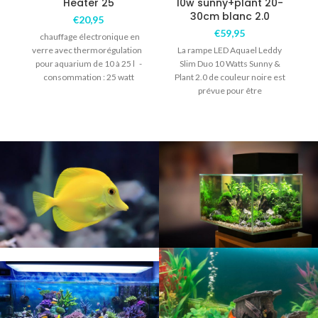
Heater 25
10w sunny+plant 20-
30cm blanc 2.0
€
20,95
€
59,95
chauffage électronique en
a
verre avec thermorégulation
La rampe LED Aquael Leddy
pour aquarium de 10 à 25 l -
Slim Duo 10 Watts Sunny &
consommation : 25 watt
Plant 2.0 de couleur noire est
prévue pour être