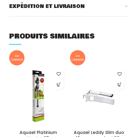
EXPÉDITION ET LIVRAISON
PRODUITS SIMILAIRES
SUR
SUR
COMMANDE
COMMANDE
A
Aquael Platinium
Aquael Leddy Slim duo