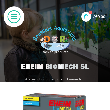
0
/
€
0,00
Back to products
Eheim biomech 5L
Accueil
»
Boutique
»
Eheim biomech 5L