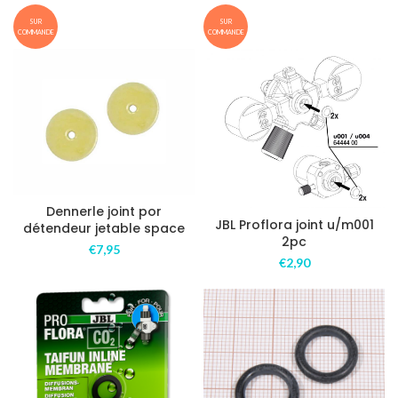
SUR
SUR
COMMANDE
COMMANDE
Dennerle joint por
JBL Proflora joint u/m001
détendeur jetable space
2pc
€
7,95
€
2,90