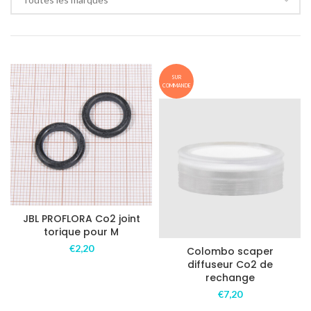
SUR
COMMANDE
JBL PROFLORA Co2 joint
torique pour M
€
2,20
Colombo scaper
diffuseur Co2 de
rechange
€
7,20