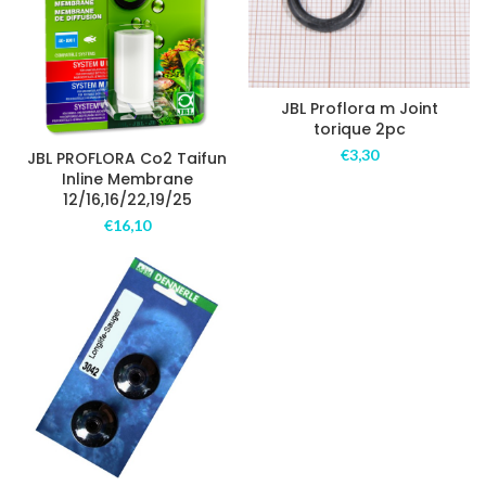
JBL Proflora m Joint
torique 2pc
€
3,30
JBL PROFLORA Co2 Taifun
Inline Membrane
12/16,16/22,19/25
€
16,10