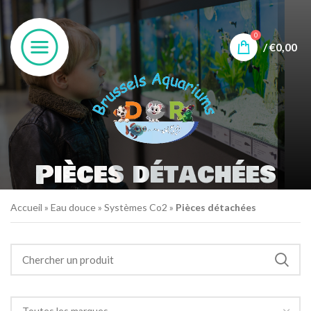
0
/
€
0,00
Pièces détachées
Accueil
»
Eau douce
»
Systèmes Co2
»
Pièces détachées
Toutes les marques