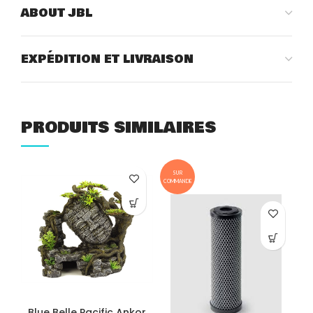
ABOUT JBL
EXPÉDITION ET LIVRAISON
PRODUITS SIMILAIRES
SUR
COMMANDE
COM
Blue Belle Pacific Ankor