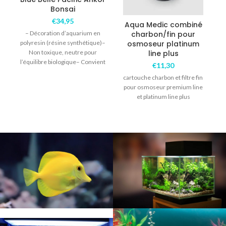
Bonsai
€
34,95
Aqua Medic combiné
A
– Décoration d’aquarium en
charbon/fin pour
polyresin (résine synthétique)–
osmoseur platinum
Non toxique, neutre pour
line plus
l’équilibre biologique– Convient
€
11,30
pour l’eau douce – Couleur
cartouche charbon et filtre fin
unique, de
pour osmoseur premium line
et platinum line plus