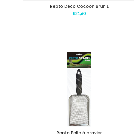
Repto Deco Cocoon Brun L
€
21,60
Repto Pelle à gravier