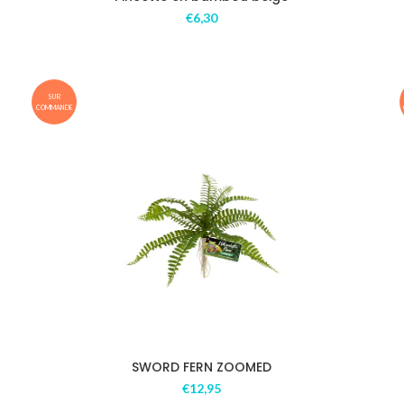
€
6,30
SUR
COMMANDE
SWORD FERN ZOOMED
€
12,95