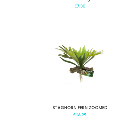
€
7,30
STAGHORN FERN ZOOMED
€
16,95