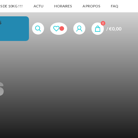
 DE 10KG !!!
ACTU
HORAIRES
A PROPOS
FAQ
S
0
/
€
0,00
s