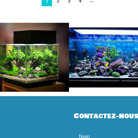
1
2
3
4
→
Contactez-nou