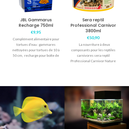
JBL Gammarus
Sera reptil
Recharge 750ml
Professional Carnivor
3800ml
€
9,95
€
50,90
Complément alimentaire pour
tortues d’eau : gammares
La nourriture à deux
nettoyées pour tortues de 10 à
composants pour les reptiles
i
50 cm, recharge pour boîte de
carnivores sera reptil
1000
Professional Carnivor Nature
est l’aliment composé sans