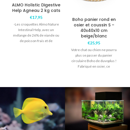
ALMO Holistic Digestive
Help Agneau 2 kg cats
€
17,95
Boho panier rond en
A
-Les croquettes Almo Nature
osier et coussin S –
Intestinal Help, avec un
40x40x10 cm
mélange de 26% de viande ou
beige/blanc
de poisson frais et de
€
25,95
S
déshydratés
Votre chat ou chien ne pourra
plus se passer du panier
circulaire Boho de duvoplus !
Fabriqué en osier, ce