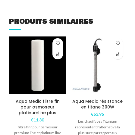
PRODUITS SIMILAIRES
Aqua Medic filtre fin
Aqua Medic résistance
B
pour osmoseur
en titane 300W
platinumline plus
€
53,95
€
11,30
Les chauffages Titanium
filtre finr pour osmoseur
représentent l’alternative la
p
premium line et platinum line
plus sûre par rapport aux