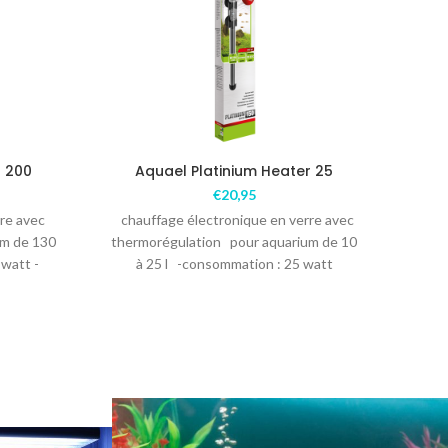
r 200
Aquael Platinium Heater 25
Aqu
€
20,95
re avec
chauffage électronique en verre avec
Les 
um de 130
thermorégulation pour aquarium de 10
l’alt
 watt -
à 25 l -consommation : 25 watt
chau