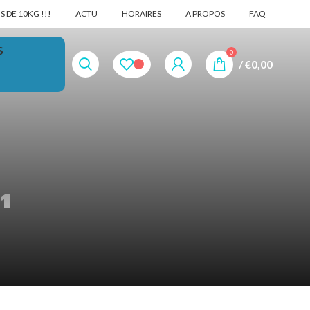
 DE 10KG !!!
ACTU
HORAIRES
A PROPOS
FAQ
S
0
/
€
0,00
O1