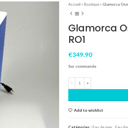
Accueil
»
Boutique
»
Glamorca Osm
Glamorca O
RO1
€
349,90
Sur commande
Add to wishlist
Catégories :
Eau de mer
,
Eau do