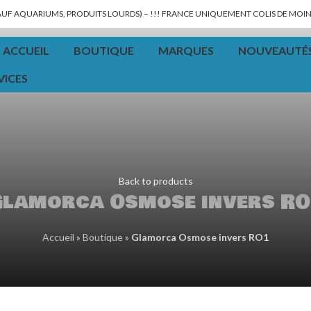
SAUF AQUARIUMS, PRODUITS LOURDS) – !!! FRANCE UNIQUEMENT COLIS DE MOINS
ACCUEIL
BOUTIQUE
MARQUES
NOUVEAUTÉ
VICES
Back to products
lamorca Osmose invers R
Accueil
»
Boutique
»
Glamorca Osmose invers RO1