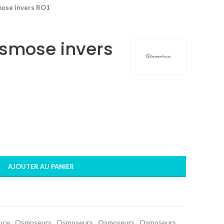
ose invers RO1
smose invers
AJOUTER AU PANIER
uce
,
Osmoseurs
,
Osmoseurs
,
Osmoseurs
,
Osmoseurs